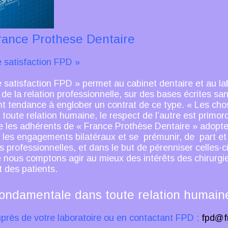
rance Prothese Dentaire
e satisfaction FPD »
e satisfaction FPD » permet au cabinet dentaire et au l
de la relation professionnelle, sur des bases écrites s
nt tendance à englober un contrat de ce type. « Les cho
oute relation humaine, le respect de l’autre est primord
 les adhérents de « France Prothèse Dentaire » adopt
ier les engagements bilatéraux et se prémunir, de part et
s professionnelles, et dans le but de pérenniser celles-c
e nous comptons agir au mieux des intérêts des chirurgi
t des patients.
fondamentale dans toute relation humain
rès de votre laboratoire ou en contactant FPD :
fpd@f