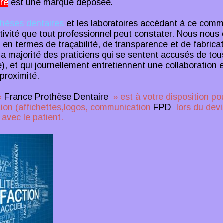
re
est une marque déposée.
thèses dentaires
et les laboratoires accédant à ce com
ctivité que tout professionnel peut constater. Nous nou
 en termes de traçabilité, de transparence et de fabricat
la majorité des praticiens qui se sentent accusés de tou
), et qui journellement entretiennent une collaboration 
 proximité.
 «
France Prothèse Dentaire
» est à votre disposition po
ion (affichettes,logos, communication
FPD
lors du devi
 avec le patient.