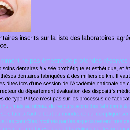
taires inscrits sur la liste des laboratoires ag
nce.
mment ne pas émettre de profondes réserves
 soins dentaires à visée prothétique et esthétique, et êt
thèses dentaires fabriquées à des milliers de km. Il va
lles dites lors d’une session de l’Académie nationale de 
irecteur du département évaluation des dispositifs méd
s de type PIP,ce n’est pas sur les processus de fabrica
d’hui, mais au niveau du recours accru des fabricants à 
se situer à l’autre bout du monde, ce qui complique sér
lus, les contrôles inopinés par les experts restent très
èmes réglementaires, les audits réalisés par les organi