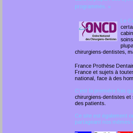
programmés. »
Le Co
certa
cabin
soins
plupa
chirurgiens-dentistes, 
France Prothèse Dentaire
France et sujets à toutes 
national, face à des ho
C’est la première fois q
chirurgiens-dentistes et
des patients.
Ce site est également o
partageant nos mêmes va