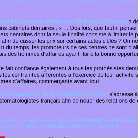
nseil National de l’Ordre des Chirurgiens-Dentistes
a dé
ins cabinets dentaires : « … Dès lors, que faut-il penser
ets dentaires dont la seule finalité consiste à limiter le 
 afin de casser les prix sur certains actes ciblés ? On ne
rt du temps, les promoteurs de ces centres ne sont d’ai
mais des hommes d’affaires ayant flairé la bonne opport
 fait confiance également à tous les prothésistes denta
les contraintes afférentes à l’exercice de leur activité su
mmes d’affaires, commerçants avant tout.
u’une Association de Prothésistes Dentaires
s’adresse à
 stomatologistes français afin de nouer des relations de
uvert à tous les témoignages de Chirurgiens-dentistes e
leurs ( écrire : fpd@france-prothese-dentaire.fr )