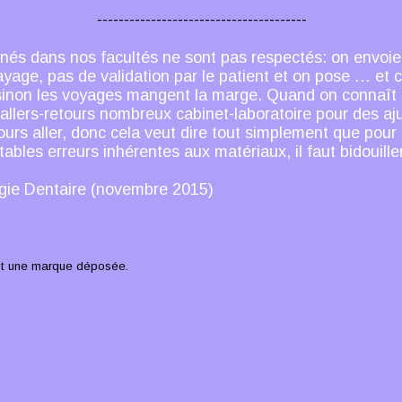
---------------------------------------
nés dans nos facultés ne sont pas respectés: on envoie
yage, pas de validation par le patient et on pose … et ce
r, sinon les voyages mangent la marge. Quand on connaît 
es allers-retours nombreux cabinet-laboratoire pour des a
jours aller, donc cela veut dire tout simplement que pour
tables erreurs inhérentes aux matériaux, il faut bidouille
gie Dentaire (novembre 2015)
 une marque déposée.