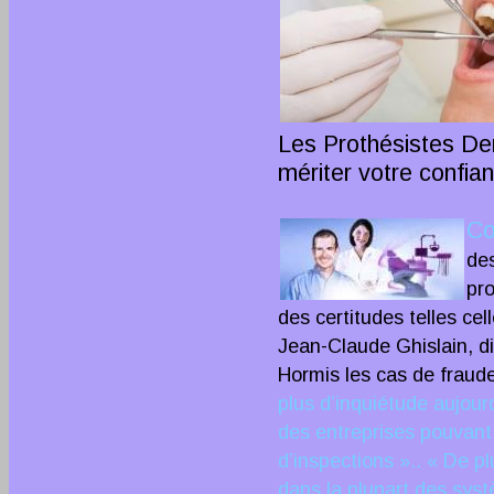
Les Prothésistes Den
mériter votre confia
Co
des
pro
des certitudes telles ce
Jean-Claude Ghislain, d
Hormis les cas de fraude
plus d’inquiétude aujour
des entreprises pouvant 
d’inspections ».. « De p
dans la plupart des syst