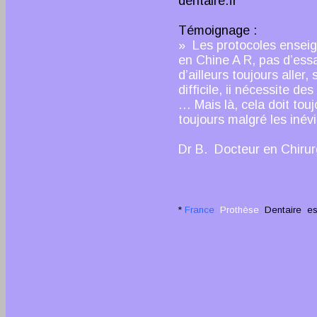
dentaire.fr
Témoignage :
» Les protocoles enseig
en Chine A R, pas d’essa
d’ailleurs toujours alle
difficile, ii nécessite d
… Mais là, cela doit tou
toujours malgré les inévi
Dr B. Docteur en Chirur
*
France
Prothèse
Dentaire
est