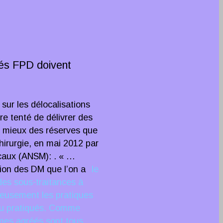
réés FPD doivent
sur les délocalisations
re tenté de délivrer des
ut mieux des réserves que
chirurgie, en mai 2012 par
icaux (ANSM): . « …
tion des DM que l’on a
le
des sous-traitances à
ieusement les pratiques
 peu pratiqués. Comme
smes agréés sont tous