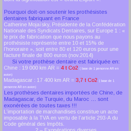
Pourquoi doit-on soutenir les prothésistes
dentaires fabriquant en France
Catherine Mojaïsky, Présidente de la Confédération
Nationale des Syndicats Dentaires, sur Europe 1 : «
le prix de fabrication que nous payons au
prothésiste représente entre 10 et 15% de
l’honoraire », soit entre 80 et 120 euros pour une
facture finale de 800 euros (nov.2014)
Si votre prothèse dentaire est fabriquée en:
Chine : 19 000 km AR =
4 t Co2
( base de 1 personne AR en
avion)
Madagascar : 17 400 km AR =
3,7 t Co2
( base de 1
personne AR en avion)
Les prothèses dentaires importées de Chine, de
Madagascar, de Turquie, du Maroc … sont
exonérées de toutes taxes !!!
L’importation de marchandises constitue un acte
imposable à la TVA en vertu de l’article 293-A du
Code général des Impôts.
2 – Exonérations diverses