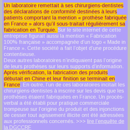
Un laboratoire remettait à ses chirurgiens-dentistes
des déclarations de conformité destinées à leurs
patients comportant la mention « prothèse fabriquée
en France » alors qu’il sous-traitait régulièrement sa
fabrication en Turquie.
Sur le site internet de cette
entreprise figurait aussi la mention « Fabrication
100% française » accompagnée d’un logo « Made in
France ». Cette société a fait l’objet d’une procédure
contentieuse.
Deux autres laboratoires n’indiquaient pas l’origine
de leurs prothèses sur leurs supports d’information.
Après vérification, la fabrication des produits
débutait en Chine et leur finition se terminait en
France
. En outre, l’un de ces laboratoires incitait les
chirurgiens-dentistes à inscrire sur les devis que les
prothèses étaient fabriquées en France. Un procès-
verbal a été établi pour pratique commerciale
trompeuse sur l’origine du produit et des injonctions
de cesser tout agissement illicite ont été adressées
aux professionnels concernés. >>>
lire l’enquête de
la DGCCRF