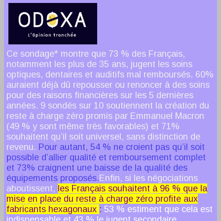
Ce sondage* montre que 73 % des Français,
notamment les plus de 35 ans, jugent les soins
optiques, dentaires et auditifs mal remboursés. 60%
auraient déjà dû repousser ou renoncer à des soins
pour des raisons financières sur les 5 dernières
années. 9 sondés sur 10 soutiennent la création du
reste à charge zéro promis par Emmanuel Macron
(49 % y sont même très favorables) et 71%
souhaitent qu’il soit universel, sans distinction de
revenu.
Pour autant, 54 % ne croient pas qu’il soit
possible d’allier qualité et remboursement complet
et 73% craignent une baisse de la qualité des
équipements proposés.
Enfin, si les négociations
aboutissent,
les Français souhaitent à 96 % que la
mise en place du reste à charge zéro profite aux
fabricants hexagonaux
:
53 % estiment que cela est
indispensable et 43 % le jugent secondaire