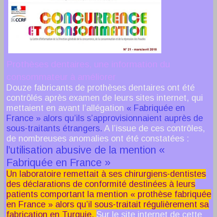
Prothèses dentaires, une information du
consommateur à améliorer
Douze fabricants de prothèses dentaires ont été
contrôlés après examen de leurs sites internet, qui
mettaient en avant l’allégation
« Fabriquée en
France » alors qu’ils s’approvisionnaient auprès de
sous-traitants étrangers.
A l’issue de ces contrôles,
de nombreuses anomalies ont été constatées :
l’utilisation abusive de la mention «
Fabriquée en France »
Un laboratoire remettait à ses chirurgiens-dentistes
des déclarations de conformité destinées à leurs
patients comportant la mention « prothèse fabriquée
en France » alors qu’il sous-traitait régulièrement sa
fabrication en Turquie.
Sur le site internet de cette