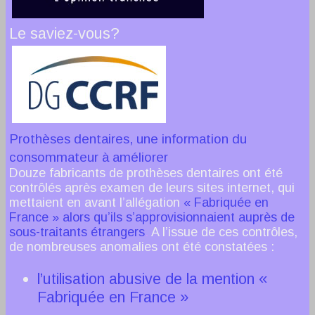
Le saviez-vous?
Prothèses dentaires, une information du
consommateur à améliorer
Douze fabricants de prothèses dentaires ont été
contrôlés après examen de leurs sites internet, qui
mettaient en avant l’allégation
« Fabriquée en
France » alors qu’ils s’approvisionnaient auprès de
sous-traitants étrangers
.
A l’issue de ces contrôles,
de nombreuses anomalies ont été constatées :
l’utilisation abusive de la mention «
Fabriquée en France »