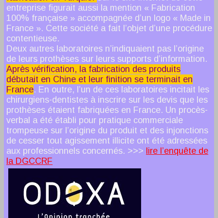
entreprise figurait aussi la mention « Fabrication
100% française » accompagnée d’un logo « Made in
France ». Cette société a fait l’objet d’une procédure
contentieuse.
Deux autres laboratoires n’indiquaient pas l’origine
de leurs prothèses sur leurs supports d’information.
Après vérification, la fabrication des produits
débutait en Chine et leur finition se terminait en
France
. En outre, l’un de ces laboratoires incitait les
chirurgiens-dentistes à inscrire sur les devis que les
prothèses étaient fabriquées en France. Un procès-
verbal a été établi pour pratique commerciale
trompeuse sur l’origine du produit et des injonctions
de cesser tout agissement illicite ont été adressées
aux professionnels concernés. >>>
lire l’enquête de
la DGCCRF